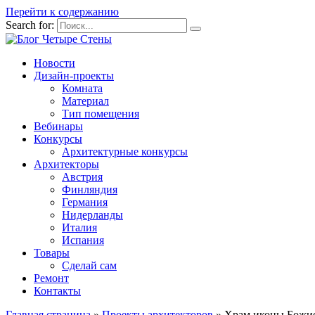
Перейти к содержанию
Search for:
Новости
Дизайн-проекты
Комната
Материал
Тип помещения
Вебинары
Конкурсы
Архитектурные конкурсы
Архитекторы
Австрия
Финляндия
Германия
Нидерланды
Италия
Испания
Товары
Сделай сам
Ремонт
Контакты
Главная страница
»
Проекты архитекторов
»
Храм иконы Божией