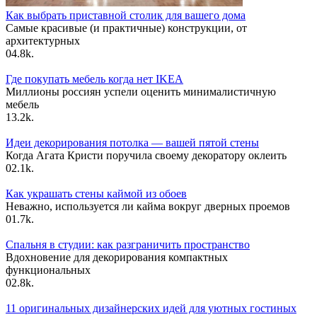
Как выбрать приставной столик для вашего дома
Самые красивые (и практичные) конструкции, от
архитектурных
0
4.8k.
Где покупать мебель когда нет IKEA
Миллионы россиян успели оценить минималистичную
мебель
1
3.2k.
Идеи декорирования потолка — вашей пятой стены
Когда Агата Кристи поручила своему декоратору оклеить
0
2.1k.
Как украшать стены каймой из обоев
Неважно, используется ли кайма вокруг дверных проемов
0
1.7k.
Спальня в студии: как разграничить пространство
Вдохновение для декорирования компактных
функциональных
0
2.8k.
11 оригинальных дизайнерских идей для уютных гостиных