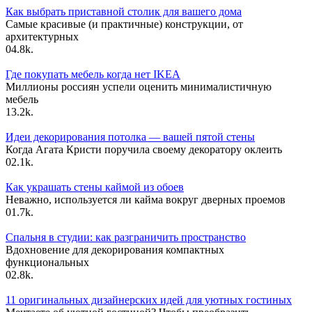
Как выбрать приставной столик для вашего дома
Самые красивые (и практичные) конструкции, от
архитектурных
0
4.8k.
Где покупать мебель когда нет IKEA
Миллионы россиян успели оценить минималистичную
мебель
1
3.2k.
Идеи декорирования потолка — вашей пятой стены
Когда Агата Кристи поручила своему декоратору оклеить
0
2.1k.
Как украшать стены каймой из обоев
Неважно, используется ли кайма вокруг дверных проемов
0
1.7k.
Спальня в студии: как разграничить пространство
Вдохновение для декорирования компактных
функциональных
0
2.8k.
11 оригинальных дизайнерских идей для уютных гостиных