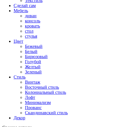
Текстиль
Сделай сам
Мебель
диван
консоль
кровать
стол
стулья
Цвет
Бежевый
Белый
Бирюзовый
Голубой
Желтый
Зеленый
Стиль
Винтаж
Восточный стиль
Колониальный стиль
Лофт
Минимализм
Прованс
Скандинавский стиль
Декор