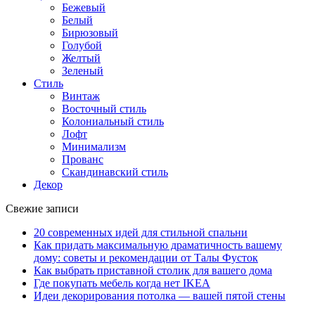
Бежевый
Белый
Бирюзовый
Голубой
Желтый
Зеленый
Стиль
Винтаж
Восточный стиль
Колониальный стиль
Лофт
Минимализм
Прованс
Скандинавский стиль
Декор
Свежие записи
20 современных идей для стильной спальни
Как придать максимальную драматичность вашему
дому: советы и рекомендации от Талы Фусток
Как выбрать приставной столик для вашего дома
Где покупать мебель когда нет IKEA
Идеи декорирования потолка — вашей пятой стены