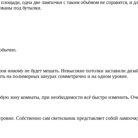
лощади, одна две лампочки с таким объёмом не справятся, и д
зованы под бутылки.
обычно.
ров никому не будет мешать. Невысокие потолки заставили дизай
ь на полимерных шнурах симметрично и на одном уровне.
ую зону комнаты, при необходимости всё быстро изменить. Оче
 уровне. Собственно сам светильник представляет собой лампо