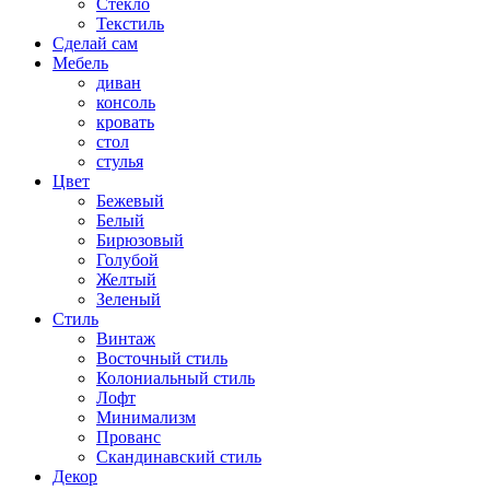
Стекло
Текстиль
Сделай сам
Мебель
диван
консоль
кровать
стол
стулья
Цвет
Бежевый
Белый
Бирюзовый
Голубой
Желтый
Зеленый
Стиль
Винтаж
Восточный стиль
Колониальный стиль
Лофт
Минимализм
Прованс
Скандинавский стиль
Декор