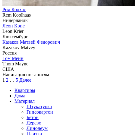
Рем Колхас
Rem Koolhaas
Нидерланды
Леон Крие
Leon Krier
Люксембург
Казаков Матвей Федорович
Kazakov Matvey
Россия
Том Мейн
Thom Mayne
США
Навигация по записям
1
2
…
5
Далее
Квартиры
Дома
Материал
Штукатурка
Гипсокартон
Бетон
Дерево
Линолеум
Плитка