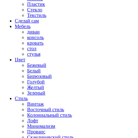
Пластик
Стекло
Текстиль
Сделай сам
Мебель
диван
консоль
кровать
стол
стулья
Цвет
Бежевый
Белый
Бирюзовый
Голубой
Желтый
Зеленый
Стиль
Винтаж
Восточный стиль
Колониальный стиль
Лофт
Минимализм
Прованс
Скандинавский стиль