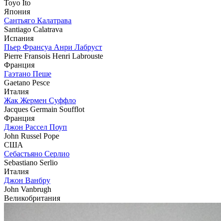
Toyo Ito
Япония
Сантьяго Калатрава
Santiago Calatrava
Испания
Пьер Франсуа Анри Лабруст
Pierre Fransois Henri Labrouste
Франция
Гаэтано Пеше
Gaetano Pesce
Италия
Жак Жермен Суффло
Jacques Germain Soufflot
Франция
Джон Рассел Поуп
John Russel Pope
США
Себастьяно Серлио
Sebastiano Serlio
Италия
Джон Ванбру
John Vanbrugh
Великобритания