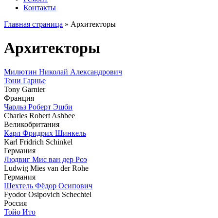
Контакты
Главная страница
»
Архитекторы
Архитекторы
Милютин Николай Александрович
Тони Гарнье
Tony Garnier
Франция
Чарльз Роберт Эшби
Charles Robert Ashbee
Великобритания
Карл Фридрих Шинкель
Karl Fridrich Schinkel
Германия
Людвиг Мис ван дер Роэ
Ludwig Mies van der Rohe
Германия
Шехтель Фёдор Осипович
Fyodor Osipovich Schechtel
Россия
Тойо Ито