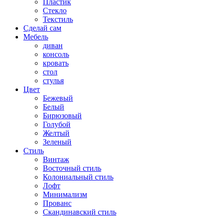
Пластик
Стекло
Текстиль
Сделай сам
Мебель
диван
консоль
кровать
стол
стулья
Цвет
Бежевый
Белый
Бирюзовый
Голубой
Желтый
Зеленый
Стиль
Винтаж
Восточный стиль
Колониальный стиль
Лофт
Минимализм
Прованс
Скандинавский стиль