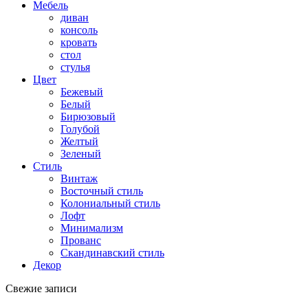
Мебель
диван
консоль
кровать
стол
стулья
Цвет
Бежевый
Белый
Бирюзовый
Голубой
Желтый
Зеленый
Стиль
Винтаж
Восточный стиль
Колониальный стиль
Лофт
Минимализм
Прованс
Скандинавский стиль
Декор
Свежие записи