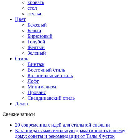
кровать
стол
стулья
Цвет
Бежевый
Белый
Бирюзовый
Голубой
Желтый
Зеленый
Стиль
Винтаж
Восточный стиль
Колониальный стиль
Лофт
Минимализм
Прованс
Скандинавский стиль
Декор
Свежие записи
20 современных идей для стильной спальни
Как придать максимальную драматичность вашему
дому: советы и рекомендации от Талы Фусток