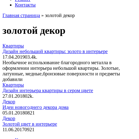
Контакты
Главная страница
»
золотой декор
золотой декор
Квартиры
Дизайн небольшой квартиры: золото в интерьере
17.04.2019
0
3.4k.
Необычное использование благородного металла в
оформлении интерьера небольшой квартиры. Золотые,
латунные, медные,бронзовые поверхности и предметы
добавили
Квартиры
Дизайн интерьера квартиры в сером цвете
27.01.2018
0
2k.
Декор
Идеи новогоднего декора дома
05.01.2018
0
821
Декор
Золотой цвет в интерьере
11.06.2017
0
921