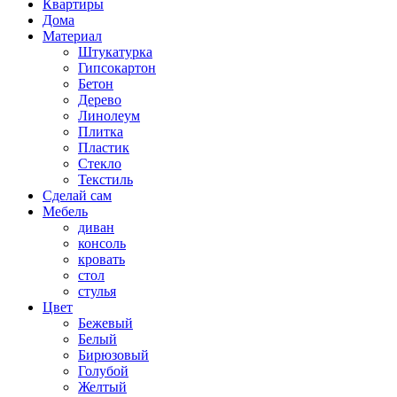
Квартиры
Дома
Материал
Штукатурка
Гипсокартон
Бетон
Дерево
Линолеум
Плитка
Пластик
Стекло
Текстиль
Сделай сам
Мебель
диван
консоль
кровать
стол
стулья
Цвет
Бежевый
Белый
Бирюзовый
Голубой
Желтый