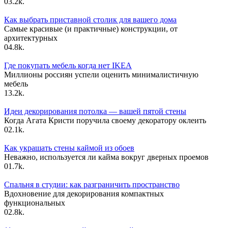
0
3.2k.
Как выбрать приставной столик для вашего дома
Самые красивые (и практичные) конструкции, от
архитектурных
0
4.8k.
Где покупать мебель когда нет IKEA
Миллионы россиян успели оценить минималистичную
мебель
1
3.2k.
Идеи декорирования потолка — вашей пятой стены
Когда Агата Кристи поручила своему декоратору оклеить
0
2.1k.
Как украшать стены каймой из обоев
Неважно, используется ли кайма вокруг дверных проемов
0
1.7k.
Спальня в студии: как разграничить пространство
Вдохновение для декорирования компактных
функциональных
0
2.8k.