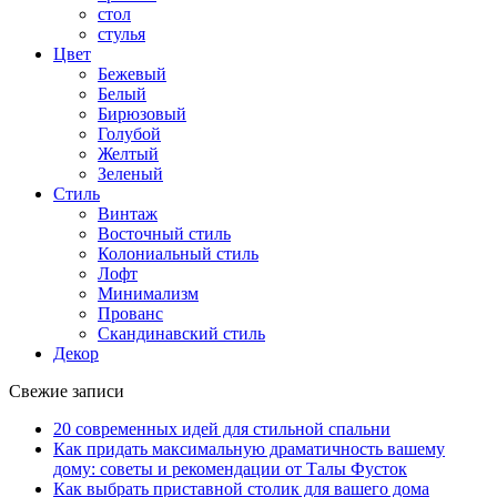
стол
стулья
Цвет
Бежевый
Белый
Бирюзовый
Голубой
Желтый
Зеленый
Стиль
Винтаж
Восточный стиль
Колониальный стиль
Лофт
Минимализм
Прованс
Скандинавский стиль
Декор
Свежие записи
20 современных идей для стильной спальни
Как придать максимальную драматичность вашему
дому: советы и рекомендации от Талы Фусток
Как выбрать приставной столик для вашего дома