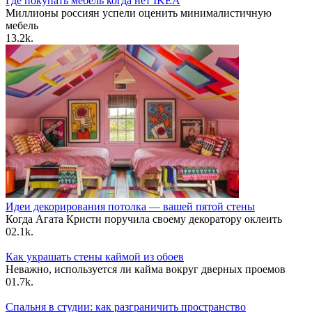
Где покупать мебель когда нет IKEA
Миллионы россиян успели оценить минималистичную
мебель
1
3.2k.
Идеи декорирования потолка — вашей пятой стены
Когда Агата Кристи поручила своему декоратору оклеить
0
2.1k.
Как украшать стены каймой из обоев
Неважно, используется ли кайма вокруг дверных проемов
0
1.7k.
Спальня в студии: как разграничить пространство