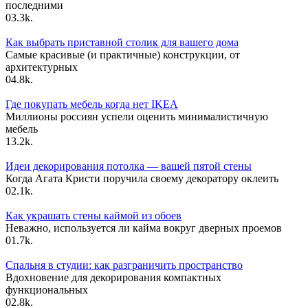
последними
0
3.3k.
Как выбрать приставной столик для вашего дома
Самые красивые (и практичные) конструкции, от
архитектурных
0
4.8k.
Где покупать мебель когда нет IKEA
Миллионы россиян успели оценить минималистичную
мебель
1
3.2k.
Идеи декорирования потолка — вашей пятой стены
Когда Агата Кристи поручила своему декоратору оклеить
0
2.1k.
Как украшать стены каймой из обоев
Неважно, используется ли кайма вокруг дверных проемов
0
1.7k.
Спальня в студии: как разграничить пространство
Вдохновение для декорирования компактных
функциональных
0
2.8k.