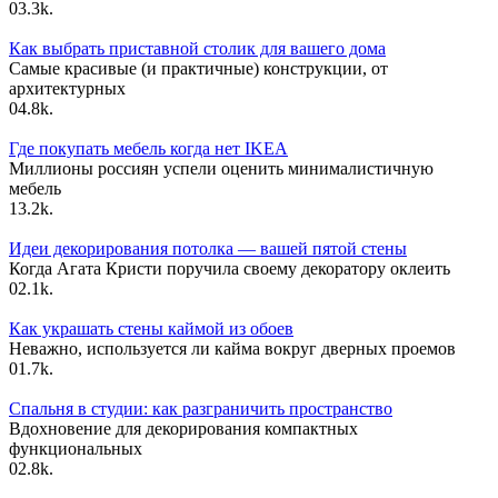
0
3.3k.
Как выбрать приставной столик для вашего дома
Самые красивые (и практичные) конструкции, от
архитектурных
0
4.8k.
Где покупать мебель когда нет IKEA
Миллионы россиян успели оценить минималистичную
мебель
1
3.2k.
Идеи декорирования потолка — вашей пятой стены
Когда Агата Кристи поручила своему декоратору оклеить
0
2.1k.
Как украшать стены каймой из обоев
Неважно, используется ли кайма вокруг дверных проемов
0
1.7k.
Спальня в студии: как разграничить пространство
Вдохновение для декорирования компактных
функциональных
0
2.8k.