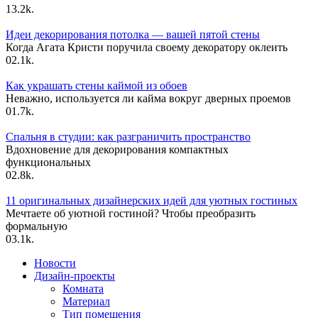
1
3.2k.
Идеи декорирования потолка — вашей пятой стены
Когда Агата Кристи поручила своему декоратору оклеить
0
2.1k.
Как украшать стены каймой из обоев
Неважно, используется ли кайма вокруг дверных проемов
0
1.7k.
Спальня в студии: как разграничить пространство
Вдохновение для декорирования компактных
функциональных
0
2.8k.
11 оригинальных дизайнерских идей для уютных гостиных
Мечтаете об уютной гостиной? Чтобы преобразить
формальную
0
3.1k.
Новости
Дизайн-проекты
Комната
Материал
Тип помещения