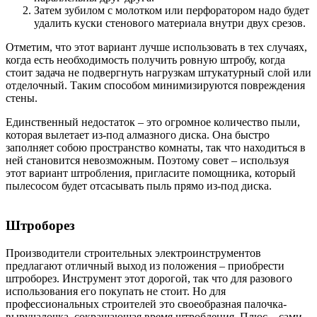
Затем зубилом с молотком или перфоратором надо будет
удалить куски стенового материала внутри двух срезов.
Отметим, что этот вариант лучше использовать в тех случаях,
когда есть необходимость получить ровную штробу, когда
стоит задача не подвергнуть нагрузкам штукатурный слой или
отделочный. Таким способом минимизируются повреждения
стены.
Единственный недостаток – это огромное количество пыли,
которая вылетает из-под алмазного диска. Она быстро
заполняет собою пространство комнаты, так что находиться в
ней становится невозможным. Поэтому совет – используя
этот вариант штробления, пригласите помощника, который
пылесосом будет отсасывать пыль прямо из-под диска.
Штроборез
Производители строительных электроинструментов
предлагают отличный выход из положения – приобрести
штроборез. Инструмент этот дорогой, так что для разового
использования его покупать не стоит. Но для
профессиональных строителей это своеобразная палочка-
выручалочка, сокращающая время штробления. Плюс – сами