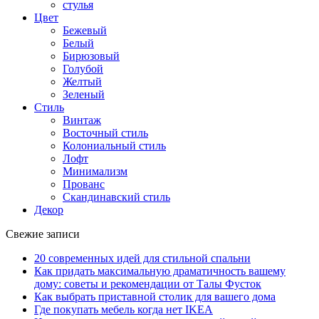
стулья
Цвет
Бежевый
Белый
Бирюзовый
Голубой
Желтый
Зеленый
Стиль
Винтаж
Восточный стиль
Колониальный стиль
Лофт
Минимализм
Прованс
Скандинавский стиль
Декор
Свежие записи
20 современных идей для стильной спальни
Как придать максимальную драматичность вашему
дому: советы и рекомендации от Талы Фусток
Как выбрать приставной столик для вашего дома
Где покупать мебель когда нет IKEA