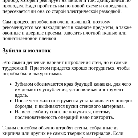
прибор, который реагирует на металл и ток, движущийся по
проводам. Надо пройтись им по новой схеме и определить,
пересекается ли она со старой электрической разводкой.
Сам процесс штробления очень пыльный, поэтому
рекомендуется все находящиеся в комнате предметы, а также
оконные и дверные проемы, завесить плотной тканью или
полиэтиленовой пленкой.
Зубило и молоток
Это самый дешевый вариант штробления стен, но и самый
трудоемкий. При этом придется хорошо потрудиться, чтобы
штробы были аккуратными.
Зубилом обозначаются края будущей канавки, для чего
им делаются углубления, устанавливая инструмент
вдоль.
После чего жало инструмента устанавливается поперек
борозды, и выбиваются куски стенового материала.
На всю глубину снять не получится, поэтому
последовательность операций надо повторить.
Таким способом обычно штробят стены, собранные из
кирпича или других не самых твердых материалов. Если