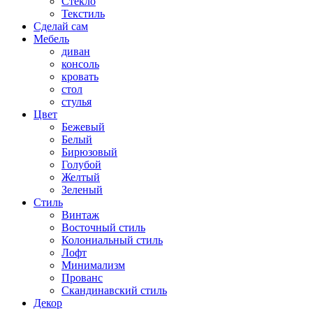
Стекло
Текстиль
Сделай сам
Мебель
диван
консоль
кровать
стол
стулья
Цвет
Бежевый
Белый
Бирюзовый
Голубой
Желтый
Зеленый
Стиль
Винтаж
Восточный стиль
Колониальный стиль
Лофт
Минимализм
Прованс
Скандинавский стиль
Декор