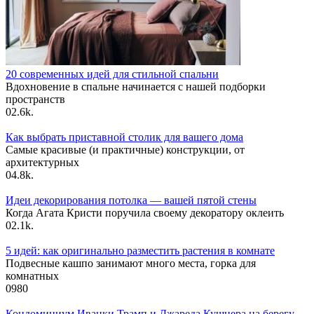
20 современных идей для стильной спальни
Вдохновение в спальне начинается с нашей подборки
пространств
0
2.6k.
Как выбрать приставной столик для вашего дома
Самые красивые (и практичные) конструкции, от
архитектурных
0
4.8k.
Идеи декорирования потолка — вашей пятой стены
Когда Агата Кристи поручила своему декоратору оклеить
0
2.1k.
5 идей: как оригинально разместить растения в комнате
Подвесные кашпо занимают много места, горка для
комнатных
0
980
Кондоминиум Иванки Трамп и Джареда Кушнера на берегу