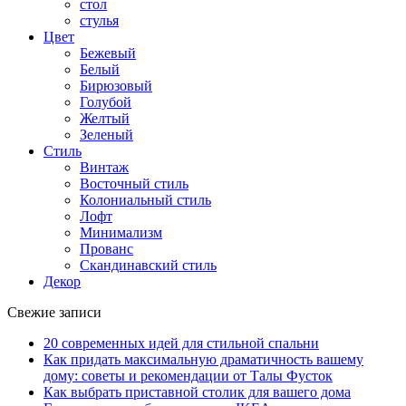
стол
стулья
Цвет
Бежевый
Белый
Бирюзовый
Голубой
Желтый
Зеленый
Стиль
Винтаж
Восточный стиль
Колониальный стиль
Лофт
Минимализм
Прованс
Скандинавский стиль
Декор
Свежие записи
20 современных идей для стильной спальни
Как придать максимальную драматичность вашему
дому: советы и рекомендации от Талы Фусток
Как выбрать приставной столик для вашего дома