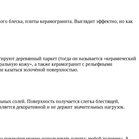
го блеска, плиты керамогранита. Выглядит эффектно, но как
тируют деревянный паркет (тогда он называется «керамический
уральную кожу», а также керамогранит с рельефными
и казаться золочёной поверхностью.
ьных солей. Поверхность получается слегка блестящей,
является декоративной и не держит значительных нагрузок.
ного покрытия можно использовать плитку любой толщины. А