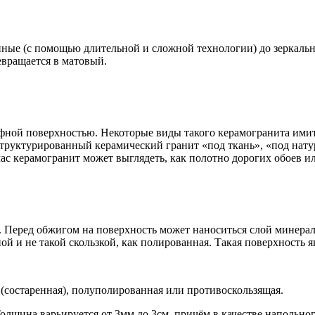
ные (с помощью длительной и сложной технологии) до зеркально
евращается в матовый.
ефной поверхностью. Некоторые виды такого керамогранита ими
 структурированный керамический гранит «под ткань», «под нат
с керамогранит может выглядеть, как полотно дорогих обоев ил
 Перед обжигом на поверхность может наноситься слой минерал
ой и не такой скользкой, как полированная. Такая поверхность 
 (состаренная), полуполированная или противоскользящая.
Толщина варьируется от 3мм до 3см, причём в качестве наполь