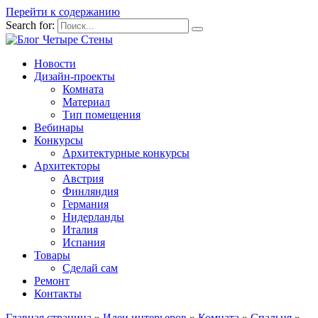
Перейти к содержанию
Search for:
Новости
Дизайн-проекты
Комната
Материал
Тип помещения
Вебинары
Конкурсы
Архитектурные конкурсы
Архитекторы
Австрия
Финляндия
Германия
Нидерланды
Италия
Испания
Товары
Сделай сам
Ремонт
Контакты
Главная страница
»
Идеи интерьеров
»
Комната
»
Спальня
»