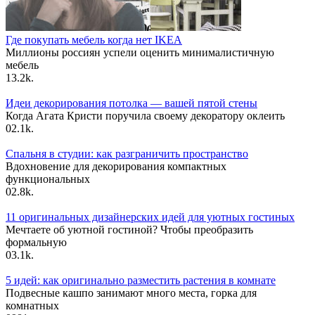
Где покупать мебель когда нет IKEA
Миллионы россиян успели оценить минималистичную
мебель
1
3.2k.
Идеи декорирования потолка — вашей пятой стены
Когда Агата Кристи поручила своему декоратору оклеить
0
2.1k.
Спальня в студии: как разграничить пространство
Вдохновение для декорирования компактных
функциональных
0
2.8k.
11 оригинальных дизайнерских идей для уютных гостиных
Мечтаете об уютной гостиной? Чтобы преобразить
формальную
0
3.1k.
5 идей: как оригинально разместить растения в комнате
Подвесные кашпо занимают много места, горка для
комнатных