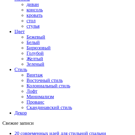
диван
консоль
кровать
стол
стулья
Цвет
Бежевый
Белый
Бирюзовый
Голубой
Желтый
Зеленый
Стиль
Винтаж
Восточный стиль
Колониальный стиль
Лофт
Минимализм
Прованс
Скандинавский стиль
Декор
Свежие записи
20 современных идей для стильной спальни