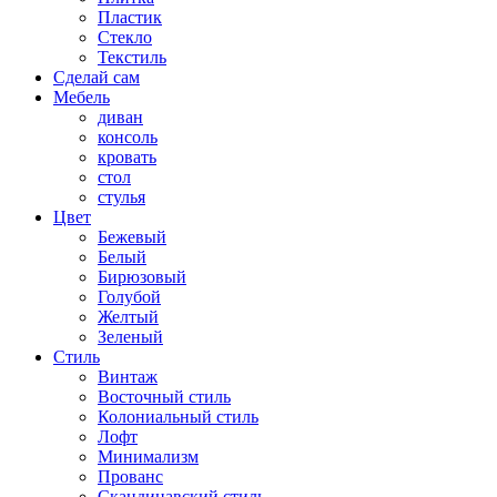
Пластик
Стекло
Текстиль
Сделай сам
Мебель
диван
консоль
кровать
стол
стулья
Цвет
Бежевый
Белый
Бирюзовый
Голубой
Желтый
Зеленый
Стиль
Винтаж
Восточный стиль
Колониальный стиль
Лофт
Минимализм
Прованс
Скандинавский стиль