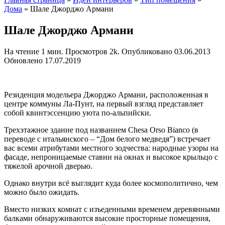
Дома
»
Шале Джорджо Армани
Шале Джорджо Армани
На чтение
1 мин.
Просмотров
2k.
Опубликовано
03.06.2013
Обновлено
17.07.2019
Резиденция модельера Джорджо Армани, расположенная в
центре коммуны Ла-Пунт, на первый взгляд представляет
собой квинтэссенцию уюта по-альпийски.
Трехэтажное здание под названием Chesa Orso Bianco (в
переводе с итальянского – “Дом белого медведя”) встречает
вас всеми атрибутами местного зодчества: народные узоры на
фасаде, непроницаемые ставни на окнах и высокое крыльцо с
тяжелой арочной дверью.
Однако внутри всё выглядит куда более космополитично, чем
можно было ожидать.
Вместо низких комнат с изъеденными временем деревянными
балками обнаруживаются высокие просторные помещения,