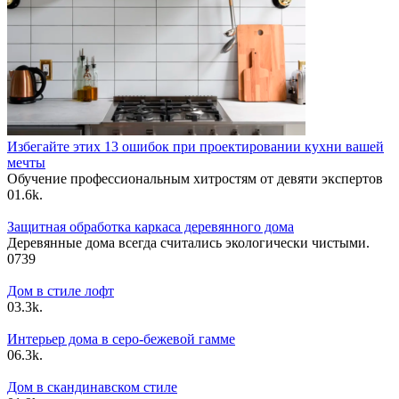
Избегайте этих 13 ошибок при проектировании кухни вашей
мечты
Обучение профессиональным хитростям от девяти экспертов
0
1.6k.
Защитная обработка каркаса деревянного дома
Деревянные дома всегда считались экологически чистыми.
0
739
Дом в стиле лофт
0
3.3k.
Интерьер дома в серо-бежевой гамме
0
6.3k.
Дом в скандинавском стиле