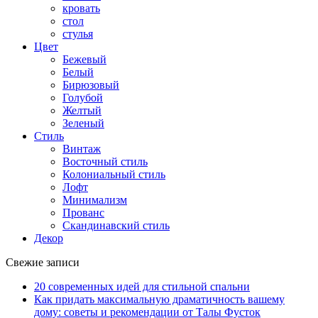
кровать
стол
стулья
Цвет
Бежевый
Белый
Бирюзовый
Голубой
Желтый
Зеленый
Стиль
Винтаж
Восточный стиль
Колониальный стиль
Лофт
Минимализм
Прованс
Скандинавский стиль
Декор
Свежие записи
20 современных идей для стильной спальни
Как придать максимальную драматичность вашему
дому: советы и рекомендации от Талы Фусток