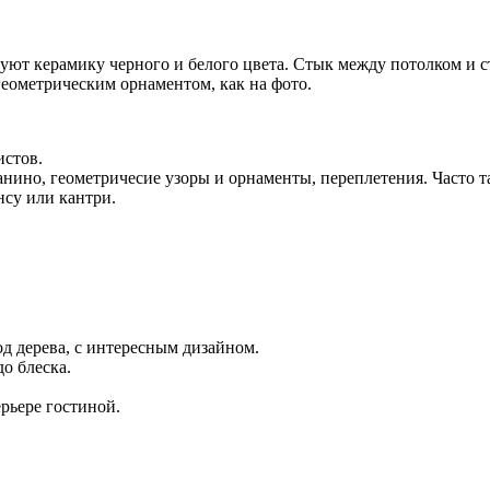
руют керамику черного и белого цвета. Стык между потолком и 
еометрическим орнаментом, как на фото.
истов.
но, геометричесие узоры и орнаменты, переплетения. Часто так
нсу или кантри.
д дерева, с интересным дизайном.
о блеска.
.
ерьере гостиной.