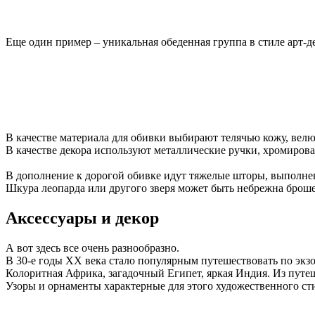
Еще один пример – уникальная обеденная группа в стиле арт-де
В качестве материала для обивки выбирают телячью кожу, велюр
В качестве декора используют металлические ручки, хромиров
В дополнение к дорогой обивке идут тяжелые шторы, выполнен
Шкура леопарда или другого зверя может быть небрежна броше
Аксессуары и декор
А вот здесь все очень разнообразно.
В 30-е годы XX века стало популярным путешествовать по экз
Колоритная Африка, загадочный Египет, яркая Индия. Из путе
Узоры и орнаменты характерные для этого художественного ст