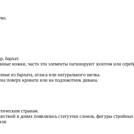
ко.
, бархат.
анные ножки, часто эти элементы патинируют золотом или сереб
ные из бархата, атласа или натурального шелка.
на поверх кровати или на подлокотник дивана.
отическим странам.
шествий в домах появлялись статуэтки слонов, фигуры стройны
иля: