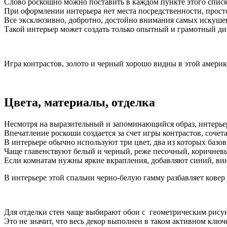
Слово роскошно можно поставить в каждом пункте этого списк
При оформлении интерьера нет места посредственности, просто
Все эксклюзивно, добротно, достойно внимания самых искушен
Такой интерьер может создать только опытный и грамотный ди
Игра контрастов, золото и черный хорошо видны в этой америк
Цвета, материалы, отделка
Несмотря на выразительный и запоминающийся образ, интерьер
Впечатление роскоши создается за счет игры контрастов, сочет
В интерьере обычно используют три цвет, два из которых базов
Чаще главенствуют белый и черный, реже песочный, коричнев
Если комнатам нужны яркие вкрапления, добавляют синий, ви
В интерьере этой спальни черно-белую гамму разбавляет ковер
Для отделки стен чаще выбирают обои с геометрическим рисун
Это не значит, что весь декор выполнен в таком активном клю