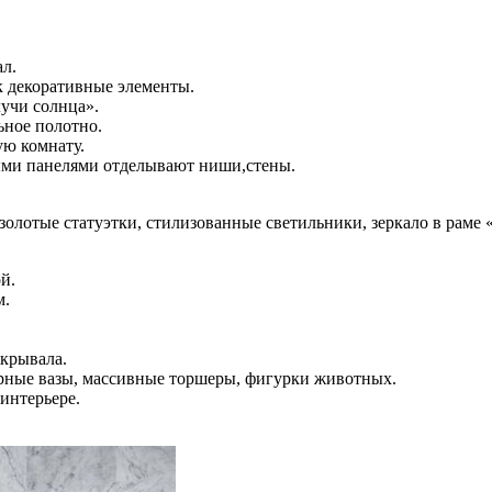
ал.
к декоративные элементы.
лучи солнца».
ьное полотно.
ую комнату.
ыми панелями отделывают ниши,стены.
золотые статуэтки, стилизованные светильники, зеркало в раме 
й.
м.
окрывала.
рные вазы, массивные торшеры, фигурки животных.
интерьере.