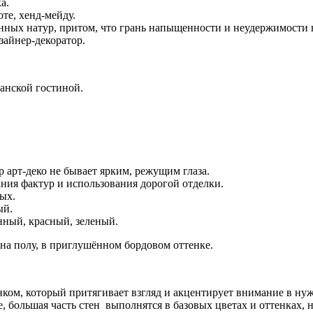
а.
те, хенд-мейду.
ных натур, притом, что грань напыщенности и неудержимости н
зайнер-декоратор.
анской гостиной.
 арт-деко не бывает ярким, режущим глаза.
ания фактур и использования дорогой отделки.
ых.
ый.
нный, красный, зеленый.
 на полу, в приглушённом бордовом оттенке.
ком, который притягивает взгляд и акцентирует внимание в ну
че, большая часть стен выполнятся в базовых цветах и оттенках