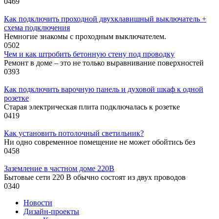
0
469
Как подключить проходной двухклавишный выключатель +
схема подключения
Немногие знакомы с проходным выключателем.
0
502
Чем и как штробить бетонную стену под проводку
Ремонт в доме – это не только выравнивание поверхностей
0
393
Как подключить варочную панель и духовой шкаф к одной
розетке
Старая электрическая плита подключалась к розетке
0
419
Как установить потолочный светильник?
Ни одно современное помещение не может обойтись без
0
458
Заземление в частном доме 220В
Бытовые сети 220 В обычно состоят из двух проводов
0
340
Новости
Дизайн-проекты