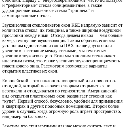
стеклами. Наряду с “энергосберегающими” часто используют
и “рефлекторные” стекла солнцезащитные, а также
ударопрочные закаленные стекла “триплекс” и
ламинированные стекла.
Звукоизоляция стеклопакетов окон КБЕ напрямую зависит от
количества стекол, их толщины, а также ширины воздушной
прослойки между ними. Отсюда делаем вывод — чем больше
камер, тем лучше звукоизоляция. Таким образом, если мы
установим одно стекло из окна ПВХ толще другого или
увеличим расстояние между стеклами, мы тем самым
увеличим звукоизоляцию. Если мы заполним стеклопакеты
инертным газом, это также увеличит звуконепроницаемость
пластикового окна. Рассмотрим возможные варианты
открытия пластиковых окон.
Европейский – это наклонно-поворотный или поворотно-
откидной, который позволяет створкам открываться по
вертикали и откидываться по горизонтали. Американский
вид открытия пластиковых окон раздвигает створки как
“купе”. Первый способ, безусловно, удобней для применения
в квартирах и других подобных помещениях. Второй более
удобен в случаях, когда огромную роль играет пространство,
например на балконах.
Заметим, что стандартными для нас можно считать двух и