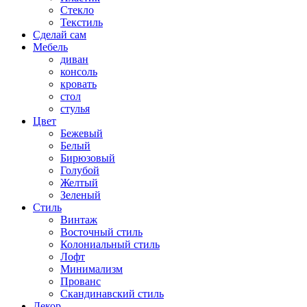
Стекло
Текстиль
Сделай сам
Мебель
диван
консоль
кровать
стол
стулья
Цвет
Бежевый
Белый
Бирюзовый
Голубой
Желтый
Зеленый
Стиль
Винтаж
Восточный стиль
Колониальный стиль
Лофт
Минимализм
Прованс
Скандинавский стиль
Декор