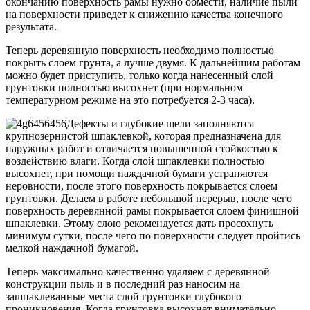
окончанию поверхность рамы нужно обмести, наличие пыли
на поверхности приведет к снижению качества конечного
результата.
Теперь деревянную поверхность необходимо полностью
покрыть слоем грунта, а лучше двумя. К дальнейшим работам
можно будет приступить, только когда нанесенный слой
грунтовки полностью высохнет (при нормальном
температурном режиме на это потребуется 2-3 часа).
Дефекты и глубокие щели заполняются
крупнозернистой шпаклевкой, которая предназначена для
наружных работ и отличается повышенной стойкостью к
воздействию влаги. Когда слой шпаклевки полностью
высохнет, при помощи наждачной бумаги устраняются
неровности, после этого поверхность покрывается слоем
грунтовки. Делаем в работе небольшой перерыв, после чего
поверхность деревянной рамы покрывается слоем финишной
шпаклевки. Этому слою рекомендуется дать просохнуть
минимум сутки, после чего по поверхности следует пройтись
мелкой наждачной бумагой.
Теперь максимально качественно удаляем с деревянной
конструкции пыль и в последний раз наносим на
зашпаклеванные места слой грунтовки глубокого
проникновения. Когда грунтовка высохнет внимательно